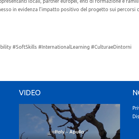
rappresentanti locali, partner europei, enti di formazione e fami
 messo in evidenza l’impatto positivo del progetto sui percorsi
ity #SoftSkills #InternationalLearning #CulturaeDintorni
VIDEO
N
Pr
Di