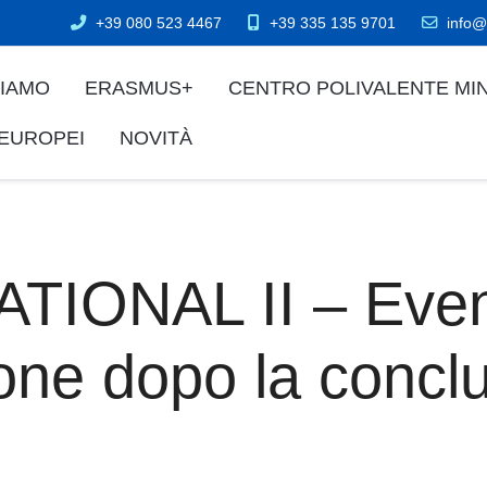
+39 080 523 4467
+39 335 135 9701
info@
SIAMO
ERASMUS+
CENTRO POLIVALENTE MI
 EUROPEI
NOVITÀ
TIONAL II – Even
one dopo la conclu