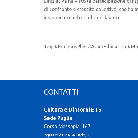
L’iniziativa ha visto la partecipazione di 
di confronto e crescita collettiva, che ha
inserimento nel mondo del lavoro.
Tag: #ErasmusPlus #AdultEducation #Mobil
CONTATTI
Cultura e Dintorni ETS
Sede Puglia
Corso Messapia, 167
Ingresso da Via Sallustio, 2