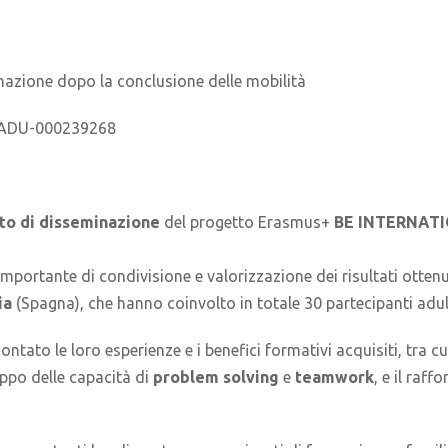
azione dopo la conclusione delle mobilità
2-ADU-000239268
to di disseminazione
del progetto Erasmus+
BE INTERNATI
ortante di condivisione e valorizzazione dei risultati ottenu
ia
(Spagna), che hanno coinvolto in totale 30 partecipanti adult
ntato le loro esperienze e i benefici formativi acquisiti, tra cui
uppo delle capacità di
problem solving
e
teamwork
, e il raf