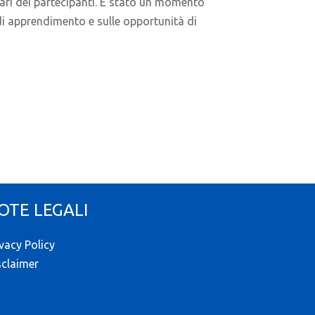
liari dei partecipanti. È stato un momento
 di apprendimento e sulle opportunità di
OTE LEGALI
ivacy Policy
sclaimer